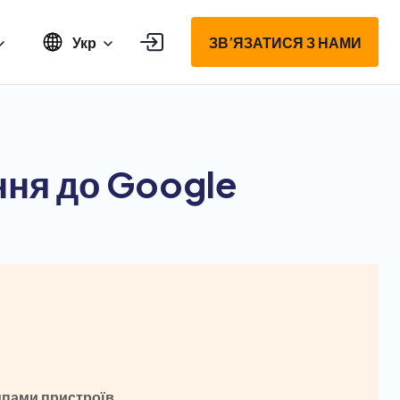
Укр
ЗВ’ЯЗАТИСЯ З НАМИ
ння до Google
типами пристроїв