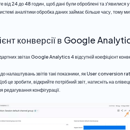
те від 24 до 48 годин, щоб дані були оброблені та з'явилися 
 системі аналітики обробка даних займає більше часу, тому ми
ієнт конверсії в Google Analyti
ндартних звітах Google Analytics 4 відсутній коефіцієнт конве
 до налаштувань звітів такі показники, як User conversion ra
об це зробити, відкрийте потрібний звіт, натисніть на оліве
я редагування конфігурації.