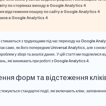
віту по сторінках виходу в Google Analytics 4
я відстеження пошуку по сайту в Google Analytics 4
дмов в Google Analytics 4
ії стикаються з труднощами під час переходу на Google Anal
ак само, як його попередник Universal Analytics, але з оно
роблем у зборі та аналізі даних. У цій статті ми поділилися 
нь, які виникають при роботі з Google Analytics 4.
ення форм та відстеження клікі
дстежуються стандартні події, які включають кліки, заповне