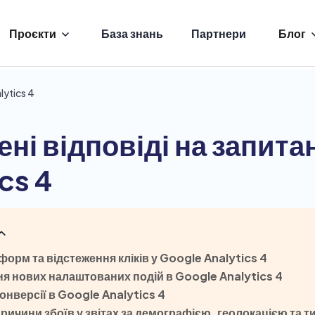
Проєкти
База знань
Партнери
Блог
lytics 4
ні відповіді на запита
cs 4
форм та відстеження кліків у Google Analytics 4
ня нових налаштованих подій в Google Analytics 4
конверсії в Google Analytics 4
причини збоїв у звітах за демографією, геолокацією та 