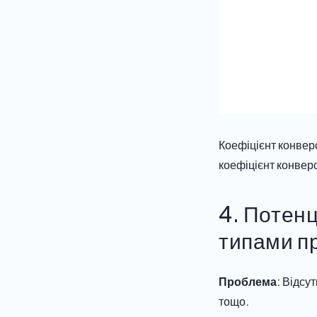
Коефіцієнт конверс
коефіцієнт конверс
4. Потенц
типами п
Проблема
: Відсу
тощо.