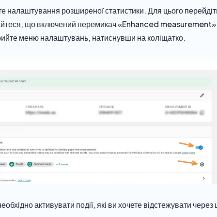
те налаштування розширеної статистики. Для цього перейді
найтеся, що включений перемикач «Enhanced measurement».
рийте меню налаштувань, натиснувши на коліщатко.
обхідно активувати події, які ви хочете відстежувати через