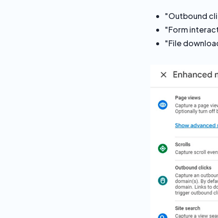
"Outbound clic
"Form interac
"File downloa