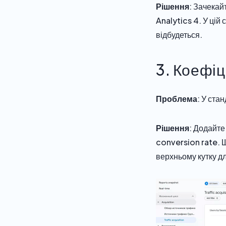
Рішення
: Зачекай
Analytics 4. У цій
відбудеться.
3. Коефіц
Проблема
: У ста
Рішення
: Додайте
conversion rate. Щ
верхньому кутку дл