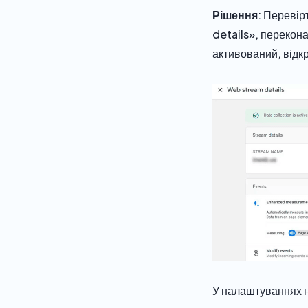
Рішення
: Перевір
details», переко
активований, відк
У налаштуваннях не