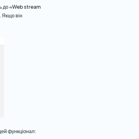
ть до «Web stream
 Якщо він
 цей функціонал: