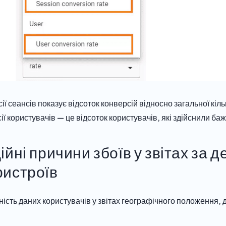
ії сеансів показує відсоток конверсій відносно загальної кільк
ії користувачів — це відсоток користувачів, які здійснили баж
ійні причини збоїв у звітах за 
ристроїв
тність даних користувачів у звітах географічного положення, 