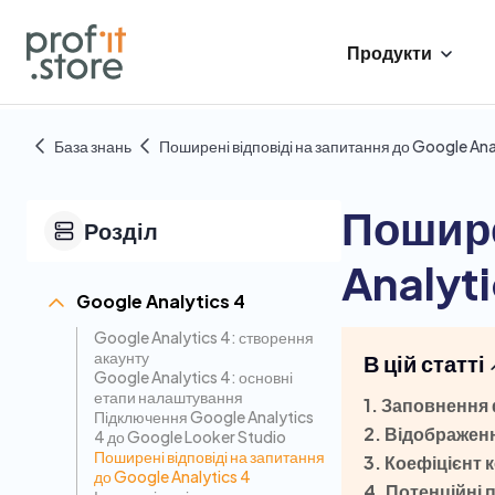
Продукти
База знань
Поширені відповіді на запитання до Google Ana
Пошире
Розділ
Analyti
Google Analytics 4
Google Analytics 4: створення
акаунту
В цій статті
Google Analytics 4: основні
етапи налаштування
1. Заповнення 
Підключення Google Analytics
2. Відображен
4 до Google Looker Studio
Поширені відповіді на запитання
3. Коефіцієнт 
до Google Analytics 4
4. Потенційні 