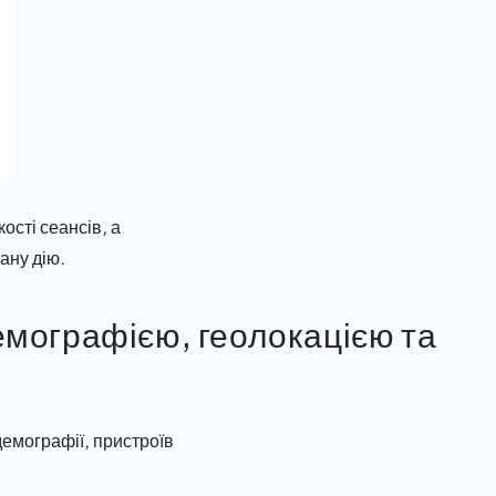
ості сеансів, а
ану дію.
демографією, геолокацією та
демографії, пристроїв