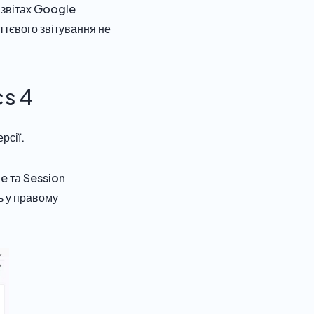
у звітах Google
ттєвого звітування не
cs 4
рсії.
te та Session
ць у правому