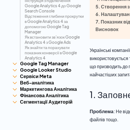
Інструкція з підключення
Google Analytics 4 до Google
5. Створення з
Search Console
6. Налаштуванн
Відстеження глибини прокрутки
в Google Analytics 4 за
7. Показник ві
допомогою Google Tag
Висновок
Manager
Як встановити зв’язок Google
Analytics 4 з Google Ads
Як знайти та порахувати
Українські компан
показник конверсії в Google
Analytics 4
використовується т
Google Tag Manager
що призводить до п
Google Looker Studio
найчастіших запита
Сервіси Meta
Веб-аналітика
Маркетингова Аналітика
1. Заповн
Фінансова Аналітика
Сегментації Аудиторій
Проблема
: Не ві
файлів тощо.