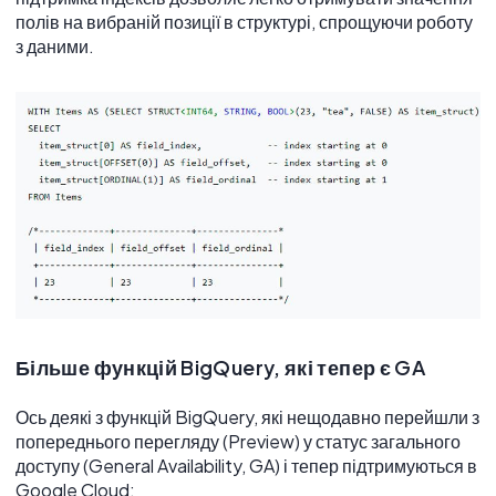
полів на вибраній позиції в структурі, спрощуючи роботу
з даними.
Більше функцій BigQuery, які тепер є GA
Ось деякі з функцій BigQuery, які нещодавно перейшли з
попереднього перегляду (Preview) у статус загального
доступу (General Availability, GA) і тепер підтримуються в
Google Cloud: