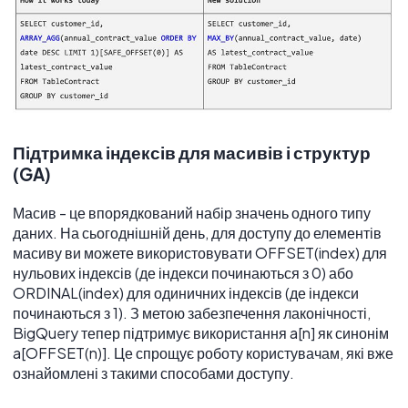
Підтримка індексів для масивів і структур
(GA)
Масив - це впорядкований набір значень одного типу
даних. На сьогоднішній день, для доступу до елементів
масиву ви можете використовувати OFFSET(index) для
нульових індексів (де індекси починаються з 0) або
ORDINAL(index) для одиничних індексів (де індекси
починаються з 1). З метою забезпечення лаконічності,
BigQuery тепер підтримує використання a[n] як синонім
a[OFFSET(n)]. Це спрощує роботу користувачам, які вже
ознайомлені з такими способами доступу.