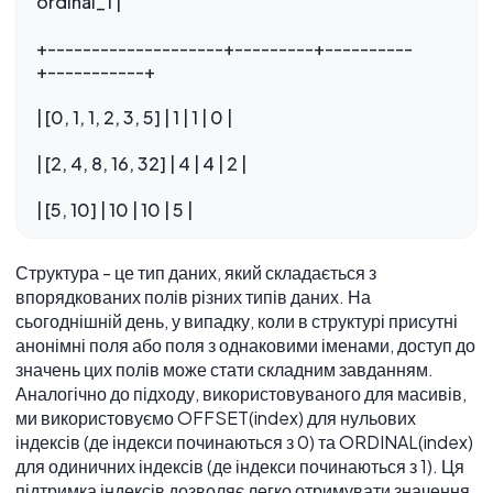
ordinal_1 |
+--------------------+---------+----------
+-----------+
| [0, 1, 1, 2, 3, 5] | 1 | 1 | 0 |
| [2, 4, 8, 16, 32] | 4 | 4 | 2 |
Структура - це тип даних, який складається з
впорядкованих полів різних типів даних. На
сьогоднішній день, у випадку, коли в структурі присутні
анонімні поля або поля з однаковими іменами, доступ до
значень цих полів може стати складним завданням.
Аналогічно до підходу, використовуваного для масивів,
ми використовуємо OFFSET(index) для нульових
індексів (де індекси починаються з 0) та ORDINAL(index)
для одиничних індексів (де індекси починаються з 1). Ця
підтримка індексів дозволяє легко отримувати значення