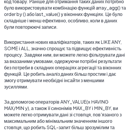
код товару. Раніше для отримання таких даних потрібно
було використовувати комбінацію функцій array_agg() та
order by () або last_value() у віконних функціях. Це було
складніше і менш ефективно, особливо, коли в даних
були повторюючі записи.
Використання нових кваліфікаторів, таких як LIKE ANY,
SOME і ALL, значно спрощує та підвищує ефективність
процесу. Завдяки ним, ви можете легко фільтрувати дані
за вказаними умовами, одержуючи потрібні результати
без потреби в складних операціях агрегації та віконних
функцій. Це робить аналіз даних більш простим і дає
змогу отримувати необхідні інсайти з меншими
зусиллями.
За допомогою операторів ANY_VALUE(x HAVING
MAX/MIN y), а також її синонімів MAX_BY і MIN_BY, ви
можете легко отримувати дані зі стовпця, пов'язаного з
максимальним або мінімальним значенням іншого
стовпця, що робить SQL-запит більш зрозумілим та