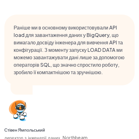
Раніше ми в основному використовували API
load для завантаження даних у BigQuery, що
вимагало досвіду інженера для вивчення API та
конфігурації. З моменту запуску LOAD DATA ми
можемо завантажувати дані лише за допомогою
операторів SQL, що значно спростило роботу,
зробило її компактнішою та зручнішою.
Стівен Ямпольський
директор з інженерії даних, Northbeam.