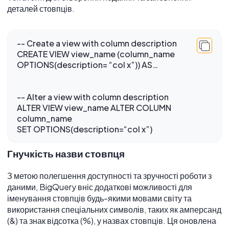
деталей стовпців.
-- Create a view with column description
CREATE VIEW view_name (column_name
-- Alter a view with column description
ALTER VIEW view_name ALTER COLUMN
column_name
Гнучкість назви стовпця
З метою полегшення доступності та зручності роботи з
даними, BigQuery вніс додаткові можливості для
іменування стовпців будь-якими мовами світу та
використання спеціальних символів, таких як амперсанд
(&) та знак відсотка (%), у назвах стовпців. Ця оновлена