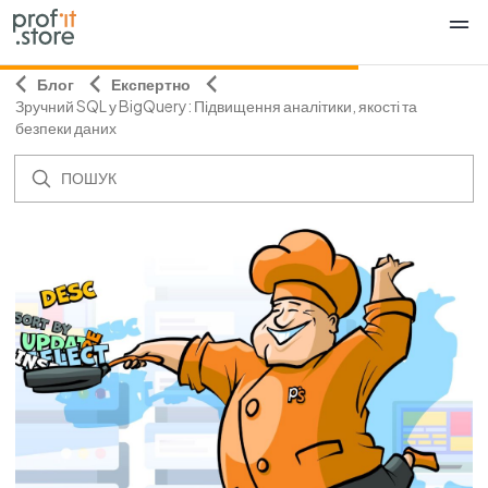
Блог
Експертно
Зручний SQL у BigQuery: Підвищення аналітики, якості та
безпеки даних