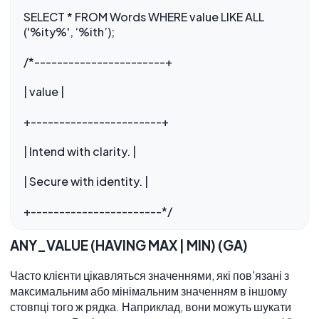
SELECT * FROM Words WHERE value LIKE ALL
('%ity%', ‘%ith’);
/*-----------------------+
| value |
+-----------------------+
| Intend with clarity. |
| Secure with identity. |
ANY_VALUE (HAVING MAX | MIN) (GA)
Часто клієнти цікавляться значеннями, які пов'язані з
максимальним або мінімальним значенням в іншому
стовпці того ж рядка. Наприклад, вони можуть шукати