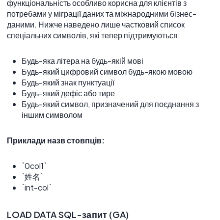
функціональність особливо корисна для клієнтів з
потребами у міграції даних та міжнародними бізнес-
даними. Нижче наведено лише частковий список
спеціальних символів, які тепер підтримуються:
Будь-яка літера на будь-якій мові
Будь-який цифровий символ будь-якою мовою
Будь-який знак пунктуації
Будь-який дефіс або тире
Будь-який символ, призначений для поєднання з
іншим символом
Приклади назв стовпців:
`0col1`
`姓名`
`int-col`
LOAD DATA SQL-запит (GA)