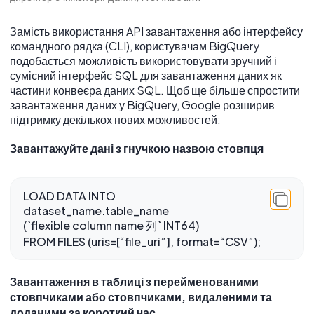
Замість використання API завантаження або інтерфейсу
командного рядка (CLI), користувачам BigQuery
подобається можливість використовувати зручний і
сумісний інтерфейс SQL для завантаження даних як
частини конвеєра даних SQL. Щоб ще більше спростити
завантаження даних у BigQuery, Google розширив
підтримку декількох нових можливостей:
Завантажуйте дані з гнучкою назвою стовпця
LOAD DATA INTO
dataset_name.table_name
(`flexible column name 列` INT64)
FROM FILES (uris=[“file_uri”], format=“CSV”);
Завантаження в таблиці з перейменованими
стовпчиками або стовпчиками, видаленими та
доданими за короткий час