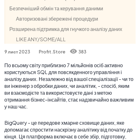
Безпечніший обмін та керування даними
Авторизовані збережені процедури
Розширена підтримка для гнучкого аналізу даних
LIKE ANY/SOME/ALL
LIKE ALL: ви можете відфільтрувати рядки за
9 лист 2023
Profit.Store
383
полями, які відповідають усім зазначеним
шаблонам
По всьому світу приблизно 7 мільйонів осіб активно
ANY_VALUE (HAVING MAX | MIN) (GA)
користуються SQL для повсякденного управління і
аналізу даних. Незалежно від вашої спеціалізації - чи то
Підтримка індексів для масивів і структур (GA)
ви інженер з обробки даних, чи аналітик, - спосіб, яким
Більше функцій BigQuery, які тепер є GA
ви взаємодієте та використовуєте дані з метою
отримання бізнес-інсайтів, стає надзвичайно важливим
Видалення/перейменування стовпця
у наш час.
Порівняння рядків без урахування регістру
BigQuery - це передове хмарне сховище даних, яке
допомагає спростити наскрізну аналітику від початку до
кінця. Ця платформа включає в себе збір, підготовку,