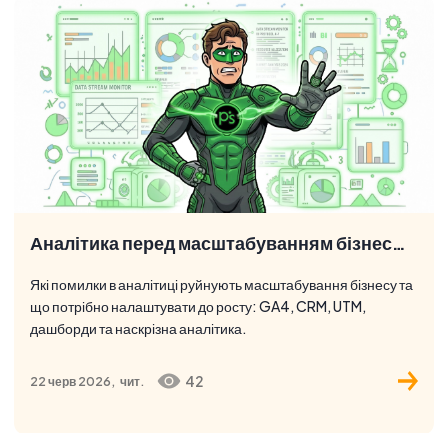
Аналітика перед масштабуванням бізнесу: що перевірити
Які помилки в аналітиці руйнують масштабування бізнесу та
що потрібно налаштувати до росту: GA4, CRM, UTM,
дашборди та наскрізна аналітика.
42
22 черв 2026,
чит.