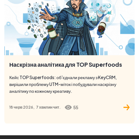
Наскрізна аналітика для TOP Superfoods
Кейс TOP Superfoods: об'єднали рекламу з KeyCRM,
вирішили проблему UTM-міток і побудували наскрізну
аналітику по кожному креативу.
55
18 черв 2026,
7 хвилин
чит.