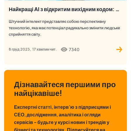
Найкращі AI з відкритим вихідним кодом: Топ 17 найкращих платформ та інструментів штучного інтелекту
Штучний інтелект представляє собою перспективну
технологію, яка має потенціал радикально змінити людське
сприйняття світу.
7340
8 груд 2023,
17 хвилин
чит.
Дізнавайтеся першими про
найцікавіше!
Експертні статті, інтерв’ю з підприєцями і
СЕО, дослідження, аналітика і огляди
сервісів – будьте у курсі новин і трендів у
бізнесі та технологіях. Підписуйтеся на