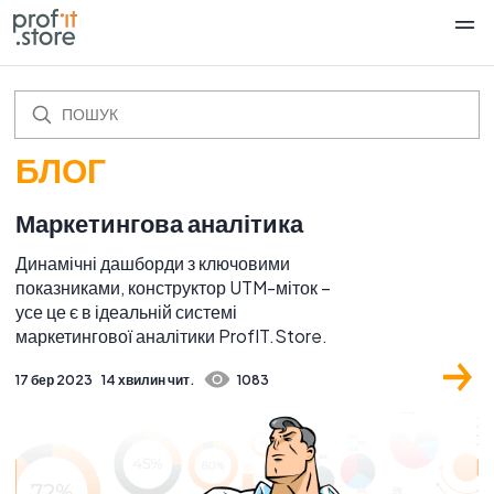
БЛОГ
Маркетингова аналітика
Динамічні дашборди з ключовими
показниками, конструктор UTM-міток –
усе це є в ідеальній системі
маркетингової аналітики ProfIT.Store.
17 бер 2023
14 хвилин чит.
1083