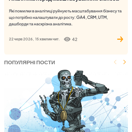
Які помилки в аналітиці руйнують масштабування бізнесу та
що потрібно налаштувати до росту: GA4, CRM, UTM,
дашборди та наскрізна аналітика.
42
22 черв 2026,
15 хвилин
чит.
ПОПУЛЯРНІ ПОСТИ