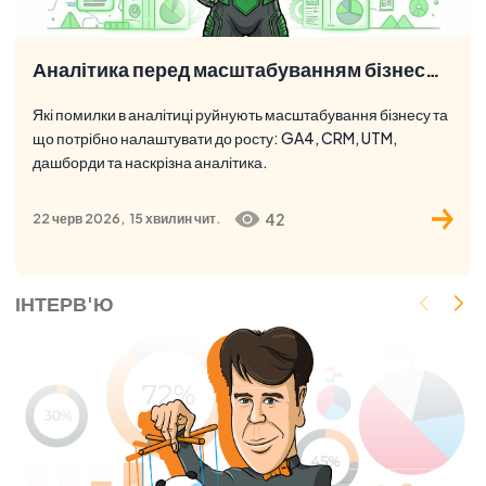
Аналітика перед масштабуванням бізнесу: що перевірити
Які помилки в аналітиці руйнують масштабування бізнесу та
що потрібно налаштувати до росту: GA4, CRM, UTM,
дашборди та наскрізна аналітика.
42
22 черв 2026,
15 хвилин
чит.
ІНТЕРВ'Ю