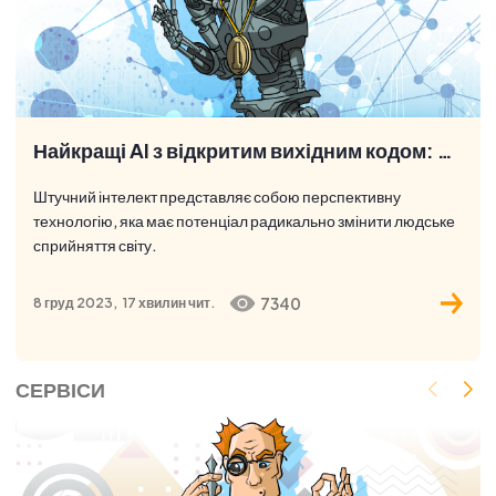
Найкращі AI з відкритим вихідним кодом: Топ 17 найкращих платформ та інструментів штучного інтелекту
Штучний інтелект представляє собою перспективну
технологію, яка має потенціал радикально змінити людське
сприйняття світу.
7340
8 груд 2023,
17 хвилин
чит.
СЕРВІСИ