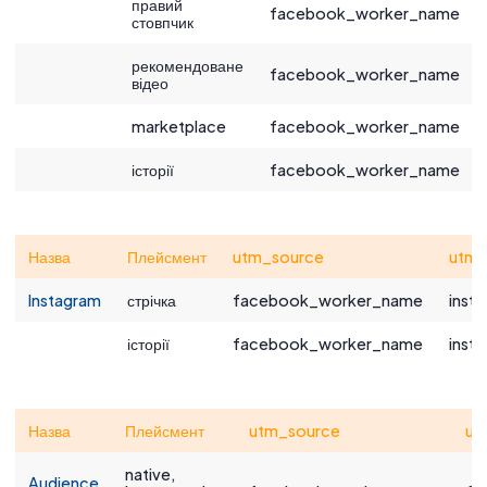
правий
facebook_worker_name
стовпчик
рекомендоване
facebook_worker_name
відео
marketplace
facebook_worker_name
історії
facebook_worker_name
Назва
Плейсмент
utm_source
utm
Instagram
стрічка
facebook_worker_name
inst|
історії
facebook_worker_name
inst|
Назва
Плейсмент
utm_source
ut
native,
Audience