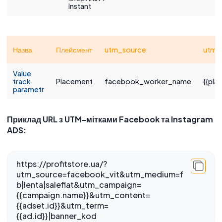
Instant
Назва
Плейсмент
utm_source
utm_
Value
track
Placement
facebook_worker_name
{{pla
parametr
Приклад URL з UTM-мітками Facebook та Instagram
ADS:
https://profitstore.ua/?
utm_source=facebook_vit&utm_medium=f
b|lenta|saleflat&utm_campaign=
{{campaign.name}}&utm_content=
{{adset.id}}&utm_term=
{{ad.id}}|banner_kod