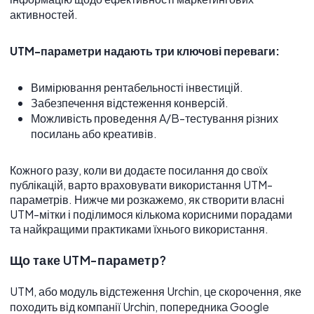
активностей.
UTM-мітки Twitter (X)
UTM-мітки LinkedIn
UTM-параметри надають три ключові переваги:
UTM-мітки Google
UTM-мітки для офлайн івентів.
Вимірювання рентабельності інвестицій.
Забезпечення відстеження конверсій.
UTM-мітки PDF
Можливість проведення A/B-тестування різних
UTM-мітки Sales Manager
посилань або креативів.
UTM-мітки CPA мережі
Кожного разу, коли ви додаєте посилання до своїх
UTM-мітки Mail
публікацій, варто враховувати використання UTM-
параметрів. Нижче ми розкажемо, як створити власні
UTM-мітки PR
UTM-мітки і поділимося кількома корисними порадами
UTM-мітки WhatsApp
та найкращими практиками їхнього використання.
UTM-мітки Chat-bot
Що таке UTM-параметр?
UTM-мітки Telegram
UTM, або модуль відстеження Urchin, це скорочення, яке
Висновки
походить від компанії Urchin, попередника Google