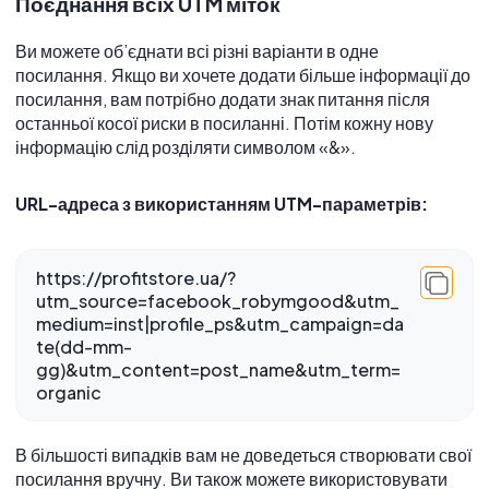
Поєднання всіх UTM міток
Ви можете об’єднати всі різні варіанти в одне
посилання. Якщо ви хочете додати більше інформації до
посилання, вам потрібно додати знак питання після
останньої косої риски в посиланні. Потім кожну нову
інформацію слід розділяти символом «&».
URL-адреса з використанням UTM-параметрів:
https://profitstore.ua/?
utm_source=facebook_robymgood&utm_
medium=inst|profile_ps&utm_campaign=da
te(dd-mm-
gg)&utm_content=post_name&utm_term=
organic
В більшості випадків вам не доведеться створювати свої
посилання вручну. Ви також можете використовувати