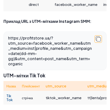
direct
facebook_worker_name
ins
Приклад URL з UTM-мітками Instagram SMM:
https://profitstore.ua/?
utm_source=facebook_worker_name&utm
_medium=inst|profile_name&utm_campaign
=date(dd-mm-
gg)&utm_content=post_name&utm_term=
organic
UTM-мітки Tik Tok
Назва
Плейсмент
utm_source
utm_medium
Tik
стрічка
tiktok_worker_name
tt|lenta|prod
Tok