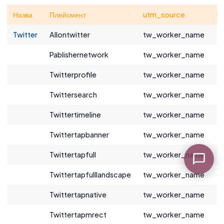
Назва
Плейсмент
utm_source
u
Twitter
Allontwitter
tw_worker_name
tw
Pablishernetwork
tw_worker_name
t
Twitterprofile
tw_worker_name
tw
Twittersearch
tw_worker_name
tw
Twittertimeline
tw_worker_name
tw
Twittertapbanner
tw_worker_name
tw
Twittertapfull
tw_worker_name
tw
Twittertapfulllandscape
tw_worker_name
tw
Twittertapnative
tw_worker_name
tw
Twittertapmrect
tw_worker_name
t