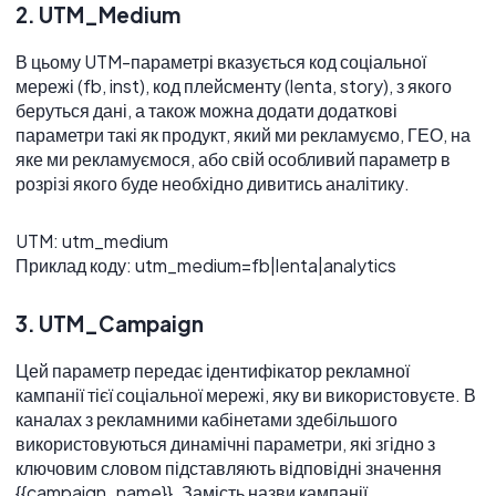
2. UTM_Medium
В цьому UTM-параметрі вказується код соціальної
мережі (fb, inst), код плейсменту (lenta, story), з якого
беруться дані, а також можна додати додаткові
параметри такі як продукт, який ми рекламуємо, ГЕО, на
яке ми рекламуємося, або свій особливий параметр в
розрізі якого буде необхідно дивитись аналітику.
UTM: utm_medium
Приклад коду: utm_medium=fb|lenta|analytics
3. UTM_Campaign
Цей параметр передає ідентифікатор рекламної
кампанії тієї соціальної мережі, яку ви використовуєте. В
каналах з рекламними кабінетами здебільшого
використовуються динамічні параметри, які згідно з
ключовим словом підставляють відповідні значення
{{campaign_name}}. Замість назви кампанії