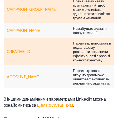
Позначаємо назву
груп кампаній, щоб
CAMPAIGN_GROUP_NAME
мати можливість
здійснювати аналіз по
групам кампаній.
Не забудьте вказати
CAMPAIGN_NAME
назву кампанії.
Параметр допоможе в
подальшому
CREATIVE_ID
розкласти показники
ефективності в розрізі
кожного креативу.
Параметр назви
акаунту допоможе
ACCOUNT_NAME
оцінити ефективність
реклами по акаунтам.
З іншими динамічними параметрами LinkedIn можна
цим посиланням
ознайомитись за
.