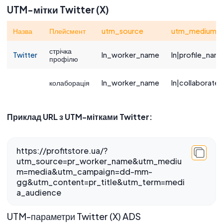
UTM-мітки Twitter (X)
Назва
Плейсмент
utm_source
utm_medium
стрічка
Twitter
ln_worker_name
ln|profile_nam
профілю
колаборація
ln_worker_name
ln|collaborat
Приклад URL з UTM-мітками Twitter:
https://profitstore.ua/?
utm_source=pr_worker_name&utm_mediu
m=media&utm_campaign=dd-mm-
gg&utm_content=pr_title&utm_term=medi
a_audience
UTM-параметри Twitter (X) ADS