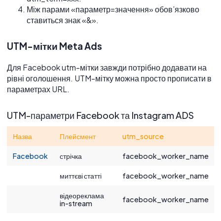
Між парами «параметр=значення» обов’язково
ставиться знак «&».
UTM-мітки Meta Ads
Для Facebook utm-мітки завжди потрібно додавати на
рівні оголошення. UTM-мітку можна просто прописати в
параметрах URL.
UTM-параметри Facebook та Instagram ADS
Назва
Плейсмент
utm_source
Facebook
стрічка
facebook_worker_name
миттєві статті
facebook_worker_name
відеореклама
facebook_worker_name
in-stream