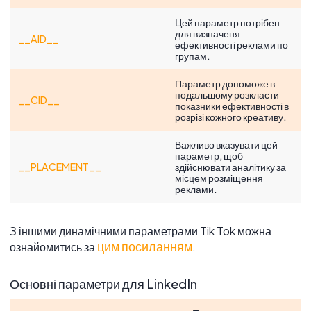
Цей параметр потрібен
для визначеня
__AID__
ефективності реклами по
групам.
Параметр допоможе в
подальшому розкласти
__CID__
показники ефективності в
розрізі кожного креативу.
Важливо вказувати цей
параметр, щоб
__PLACEMENT__
здійснювати аналітику за
місцем розміщення
реклами.
З іншими динамічними параметрами Tik Tok можна
цим посиланням
ознайомитись за
.
Основні параметри для LinkedIn