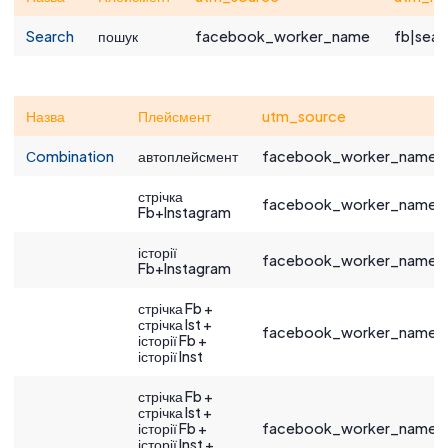
Search
пошук
facebook_worker_name
fb|sear
Назва
Плейсмент
utm_source
Сombination
автоплейсмент
facebook_worker_name
стрічка
facebook_worker_name
Fb+Instagram
історії
facebook_worker_name
Fb+Instagram
стрічка Fb +
стрічка Ist +
facebook_worker_name
історії Fb +
історії Inst
стрічка Fb +
стрічка Ist +
історії Fb +
facebook_worker_name
історії Inst +