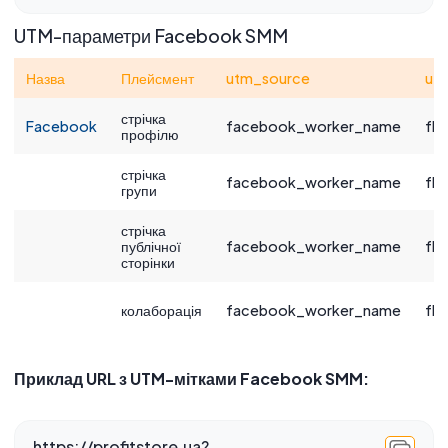
UTM-параметри Facebook SMM
Назва
Плейсмент
utm_source
ut
стрічка
Facebook
facebook_worker_name
fb|
профілю
стрічка
facebook_worker_name
fb
групи
стрічка
публічної
facebook_worker_name
fb
сторінки
колаборація
facebook_worker_name
fb
Приклад URL з UTM-мітками Facebook SMM:
https://profitstore.ua?