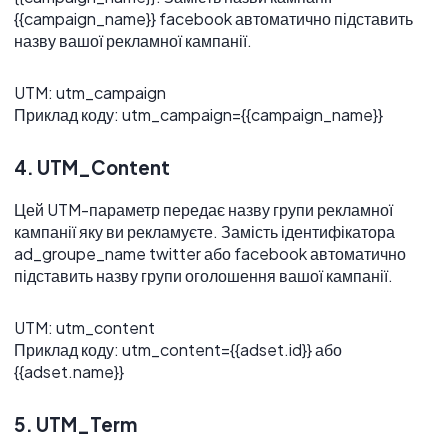
{{campaign_name}} facebook автоматично підставить
назву вашої рекламної кампанії.
UTM: utm_campaign
Приклад коду: utm_campaign={{campaign_name}}
4. UTM_Content
Цей UTM-параметр передає назву групи рекламної
кампанії яку ви рекламуєте. Замість ідентифікатора
ad_groupe_name twitter або facebook автоматично
підставить назву групи оголошення вашої кампанії.
UTM: utm_content
Приклад коду: utm_content={{adset.id}} або
{{adset.name}}
5. UTM_Term