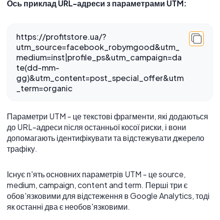
Ось приклад URL-адреси з параметрами UTM:
https://profitstore.ua/?
utm_source=facebook_robymgood&utm_
medium=inst|profile_ps&utm_campaign=da
te(dd-mm-
gg)&utm_content=post_special_offer&utm
_term=organic
Параметри UTM - це текстові фрагменти, які додаються
до URL-адреси після останньої косої риски, і вони
допомагають ідентифікувати та відстежувати джерело
трафіку.
Існує п'ять основних параметрів UTM - це source,
medium, campaign, content and term. Перші три є
обов'язковими для відстеження в Google Analytics, тоді
як останні два є необов'язковими.