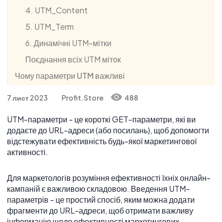
4. UTM_Content
5. UTM_Term
6. Динамічні UTM-мітки
Поєднання всіх UTM міток
Чому параметри UTM важливі
1. Точна атрибуція
7 лист 2023
Profit.Store
488
2. Вимірювання ефективності кампанії
UTM-параметри - це короткі GET-параметри, які ви
3. Розрахунок рентабельності інвестицій
додаєте до URL-адреси (або посилань), щоб допомогти
ROAS / ROMI
відстежувати ефективність будь-якої маркетингової
4. Сегментування аудиторії
активності.
5. Прийняття рішень на основі даних
Для маркетологів розуміння ефективності їхніх онлайн-
Практичне застосування UTM-міток
кампаній є важливою складовою. Введення UTM-
параметрів - це простий спосіб, яким можна додати
UTM-мітки Meta Ads
фрагменти до URL-адреси, щоб отримати важливу
UTM-мітки Tik Tok
інформацію щодо ефективності маркетингових