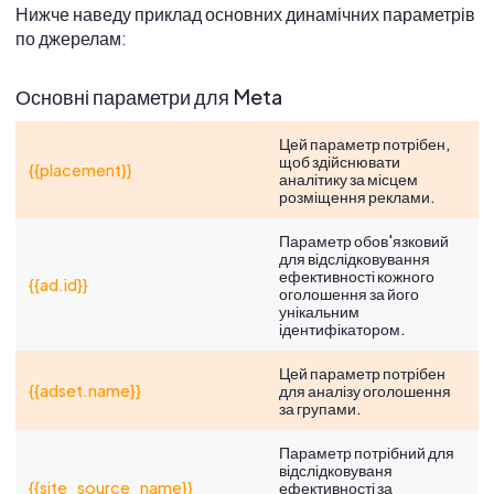
Нижче наведу приклад основних динамічних параметрів
по джерелам:
Основні параметри для Meta
Цей параметр потрібен,
щоб здійснювати
{{placement}}
аналітику за місцем
розміщення реклами.
Параметр обов'язковий
для відслідковування
ефективності кожного
{{ad.id}}
оголошення за його
унікальним
ідентифікатором.
Цей параметр потрібен
{{adset.name}}
для аналізу оголошення
за групами.
Параметр потрібний для
відслідковуваня
{{site_source_name}}
ефективності за