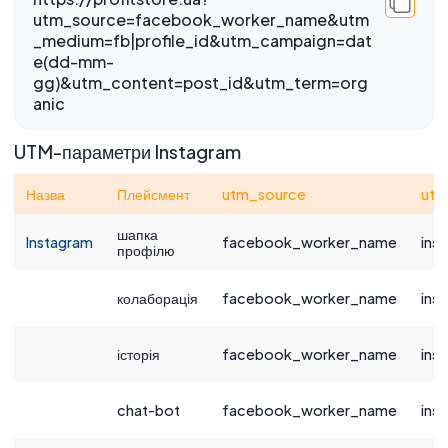
utm_source=facebook_worker_name&utm
_medium=fb|profile_id&utm_campaign=dat
e(dd-mm-
gg)&utm_content=post_id&utm_term=org
anic
UTM-параметри Instagram
Назва
Плейсмент
utm_source
ut
шапка
Instagram
facebook_worker_name
ins
профілю
колаборація
facebook_worker_name
ins
історія
facebook_worker_name
ins
chat-bot
facebook_worker_name
ins