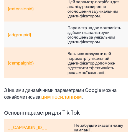
Цей параметр потрібен для
аналізу розширення
{extensionid}
оголошення за унікальним
ідентифікатором.
Параметр надає можливість
здійснити аналіз групи
{adgroupid}
оголошень за унікальним
ідентифікатором.
Важливо вказувати цей
параметр: унікальний
{campaignid}
ідентифікатор допоможе
відстежити ефективність
рекламної кампанії.
З іншими динамічними параметрами Google можна
цим посиланням
ознайомитись за
.
Основні параметри для Tik Tok
Не забудьте вказати назву
__CAMPAIGN_ID__
кампанії.