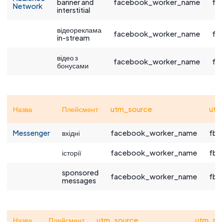
banner and
facebook_worker_name
fb
Network
interstitial
відеореклама
facebook_worker_name
fb
in-stream
відео з
facebook_worker_name
fb
бонусами
Назва
Плейсмент
utm_source
ut
Messenger
вхідні
facebook_worker_name
fb|
історії
facebook_worker_name
fb|
sponsored
facebook_worker_name
fb|
messages
Назва
Плейсмент
utm_source
utm_m