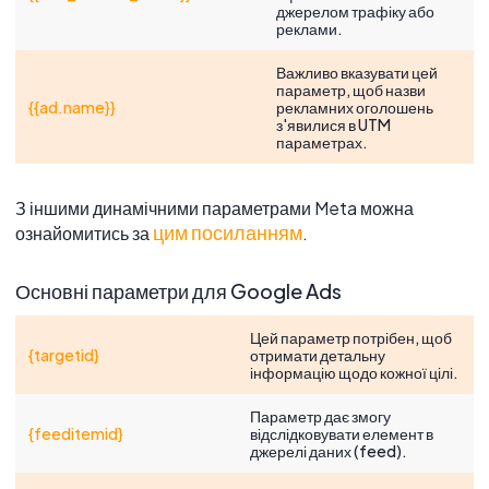
джерелом трафіку або
реклами.
Важливо вказувати цей
параметр, щоб назви
{{ad.name}}
рекламних оголошень
з'явилися в UTM
параметрах.
З іншими динамічними параметрами Meta можна
цим посиланням
ознайомитись за
.
Основні параметри для Google Ads
Цей параметр потрібен, щоб
{targetid}
отримати детальну
інформацію щодо кожної цілі.
Параметр дає змогу
{feeditemid}
відслідковувати елемент в
джерелі даних (feed).